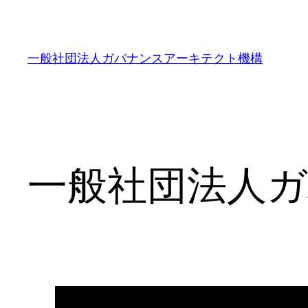
内
容
を
一般社団法人ガバナンスアーキテクト機構
ス
キ
ッ
プ
一般社団法人